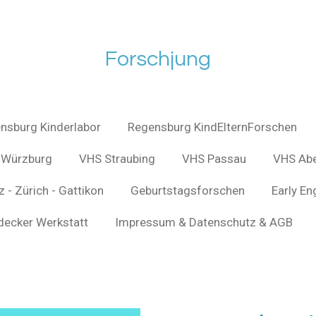
Forschjung
nsburg Kinderlabor
Regensburg KindElternForschen
Würzburg
VHS Straubing
VHS Passau
VHS Ab
 - Zürich - Gattikon
Geburtstagsforschen
Early En
decker Werkstatt
Impressum & Datenschutz & AGB