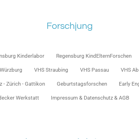
Forschjung
nsburg Kinderlabor
Regensburg KindElternForschen
Würzburg
VHS Straubing
VHS Passau
VHS Ab
 - Zürich - Gattikon
Geburtstagsforschen
Early En
decker Werkstatt
Impressum & Datenschutz & AGB