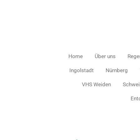
Zum
Hauptinhalt
springen
Home
Über uns
Rege
Ingolstadt
Nürnberg
VHS Weiden
Schweiz
Ent