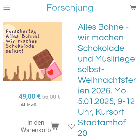
Forschjung
Zum
Hauptinhalt
springen
Alles Bohne -
wir machen
Schokolade
und Müsliriegel
selbst-
Weihnachtsfer
ien 2026, Mo
49,00 €
56,00 €
5.01.2025, 9-12
inkl. MwSt
Uhr, Kursort
Stadtamhof
In den
Warenkorb
20