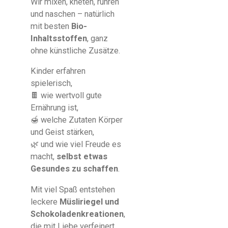
Wir mixen, kneten, rühren
und naschen – natürlich
mit besten
Bio-
Inhaltsstoffen
, ganz
ohne künstliche Zusätze.
Kinder erfahren
spielerisch,
🍫 wie wertvoll gute
Ernährung ist,
🍯 welche Zutaten Körper
und Geist stärken,
🌿 und wie viel Freude es
macht,
selbst etwas
Gesundes zu schaffen
.
Mit viel Spaß entstehen
leckere
Müsliriegel und
Schokoladenkreationen
,
die mit Liebe verfeinert