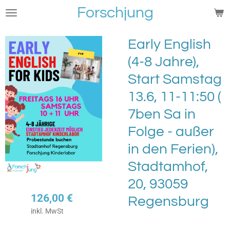
Forschjung
Zum
Hauptinhalt
springen
Early English
(4-8 Jahre),
Start Samstag
13.6, 11-11:50 (
7ben Sa in
Folge - außer
in den Ferien),
Stadtamhof,
20, 93059
126,00 €
Regensburg
inkl. MwSt