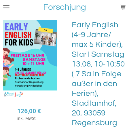
Forschjung
Zum
Hauptinhalt
springen
Early English
(4-9 Jahre/
max 5 Kinder),
Start Samstag
13.06, 10-10:50
( 7 Sa in Folge -
außer in den
Ferien),
Stadtamhof,
126,00 €
20, 93059
inkl. MwSt
Regensburg