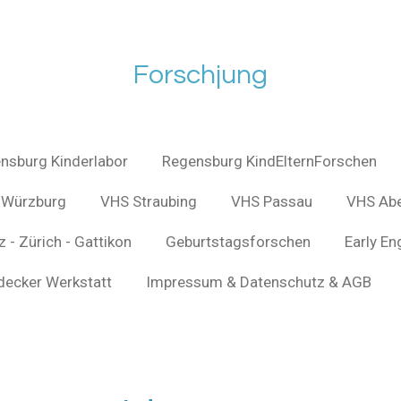
Forschjung
nsburg Kinderlabor
Regensburg KindElternForschen
Würzburg
VHS Straubing
VHS Passau
VHS Ab
 - Zürich - Gattikon
Geburtstagsforschen
Early En
decker Werkstatt
Impressum & Datenschutz & AGB