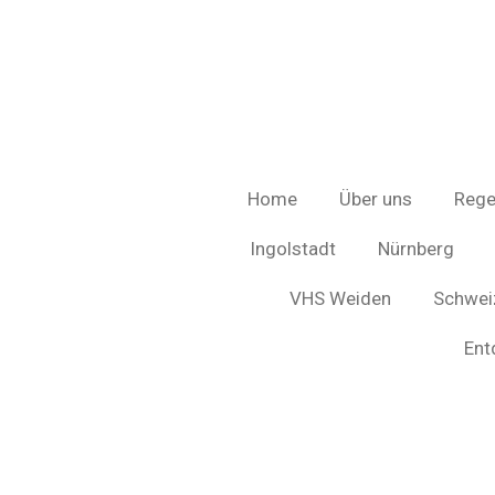
Zum
Hauptinhalt
springen
Home
Über uns
Rege
Ingolstadt
Nürnberg
VHS Weiden
Schweiz
Ent