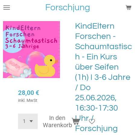
Forschjung
Zum
Hauptinhalt
springen
KindEltern
Forschen -
Schaumtastisc
h - Ein Kurs
über Seifen
(1h) I 3-6 Jahre
/ Do
28,00 €
25.06.2026,
inkl. MwSt
16:30-17:30
Uhr /
In den
Warenkorb
Forschjung