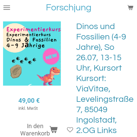
Forschjung
Zum
Hauptinhalt
springen
Dinos und
Fossilien (4-9
Jahre), So
26.07, 13-15
Uhr, Kursort
Kursort:
ViaVitae,
Levelingstraße
49,00 €
7, 85049
inkl. MwSt
Ingolstadt,
In den
2.OG Links
Warenkorb